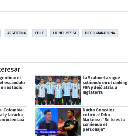
ARGENTINA
CHILE
LIONEL MESSI
DIEGO MARADONA
teresar
gentina: el
La Scaloneta sigue
del escándalo
subiendo en el ranking
á en estadio
FIFA y dejó atrás a
Inglaterra
a-Colombia:
Nacho González
al y la racha
criticó al Dibu
oni intentará
Martínez: "Se lo está
comiendo el
personaje"