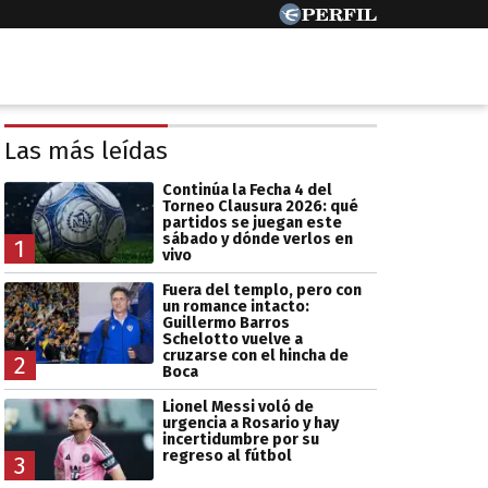
Las más leídas
Continúa la Fecha 4 del
Torneo Clausura 2026: qué
partidos se juegan este
sábado y dónde verlos en
1
vivo
Fuera del templo, pero con
un romance intacto:
Guillermo Barros
Schelotto vuelve a
cruzarse con el hincha de
2
Boca
Lionel Messi voló de
urgencia a Rosario y hay
incertidumbre por su
regreso al fútbol
3