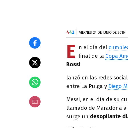
4
4
2
VIERNES 24 DE JUNIO DE 2016
E
n el día del
cumplea
final de la
Copa Amé
Bossi
lanzó en las redes socia
entre La Pulga y
Diego 
Messi, en el día de su 
llamado de Maradona a ho
surge un
desopilante d