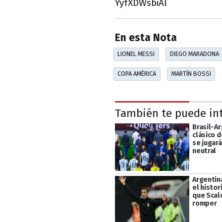
YyfXDWsbiAI
En esta Nota
LIONEL MESSI
DIEGO MARADONA
COPA AMÉRICA
MARTÍN BOSSI
También te puede in
Brasil-Ar
clásico 
se jugar
neutral
Argentin
el histori
que Scal
romper