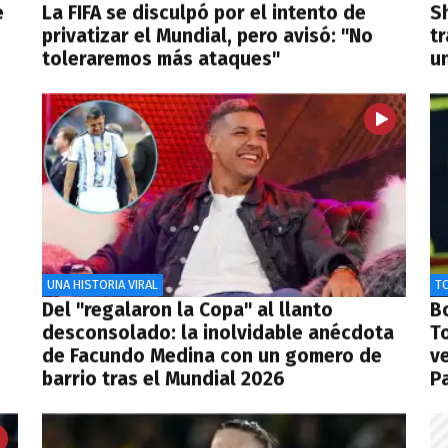
e
La FIFA se disculpó por el intento de
Sh
privatizar el Mundial, pero avisó: "No
tr
toleraremos más ataques"
u
UNA HISTORIA VIRAL
T
Del "regalaron la Copa" al llanto
Bo
desconsolado: la inolvidable anécdota
T
de Facundo Medina con un gomero de
v
barrio tras el Mundial 2026
Pa