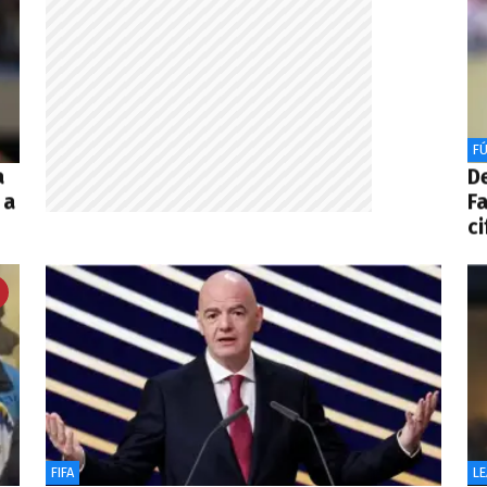
F
a
De
 a
F
ci
FIFA
L