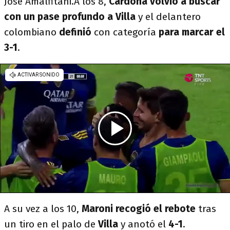
José Amalfitani.A los 8,
Cardona volvió a buscar
con un pase profundo a Villa
y el delantero
colombiano
definió
con categoría
para marcar el
3-1
.
A su vez a los 10,
Maroni recogió el rebote
tras
un tiro en el palo de
Villa
y anotó el
4-1
.