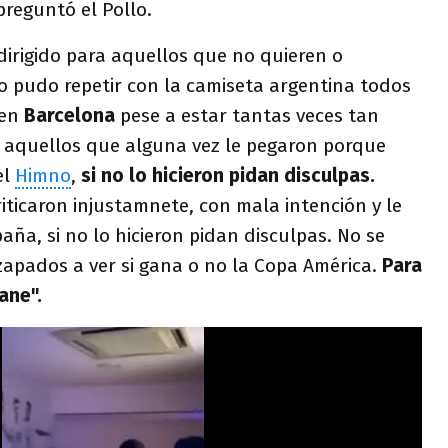
preguntó el Pollo.
 dirigido para aquellos que no quieren o
o pudo repetir con la camiseta argentina todos
 en
Barcelona
pese a estar tantas veces tan
s aquellos que alguna vez le pegaron porque
el
Himno
,
si no lo hicieron pidan disculpas.
iticaron injustamnete, con mala intención y le
aña, si no lo hicieron pidan disculpas. No se
apados a ver si gana o no la Copa América.
Para
ane".