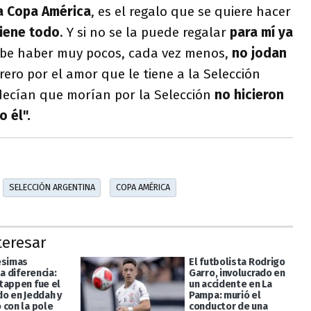
a Copa América
, es el regalo que se quiere hacer
tiene todo
. Y si no se la puede regalar
para mí ya
ebe haber muy pocos, cada vez menos,
no jodan
rero por el amor que le tiene a la Selección
ecían que morían por la Selección
no hicieron
o él".
SELECCIÓN ARGENTINA
COPA AMÉRICA
teresar
ésimas
El futbolista Rodrigo
la diferencia:
Garro, involucrado en
tappen fue el
un accidente en La
do en Jeddah y
Pampa: murió el
 con la pole
conductor de una