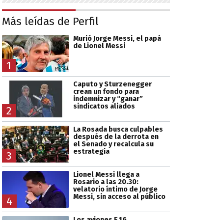
Más leídas de Perfil
Murió Jorge Messi, el papá
de Lionel Messi
1
Caputo y Sturzenegger
crean un fondo para
indemnizar y “ganar”
sindicatos aliados
2
La Rosada busca culpables
después de la derrota en
el Senado y recalcula su
estrategia
3
Lionel Messi llega a
Rosario a las 20.30:
velatorio íntimo de Jorge
Messi, sin acceso al público
4
Los aviones F 16