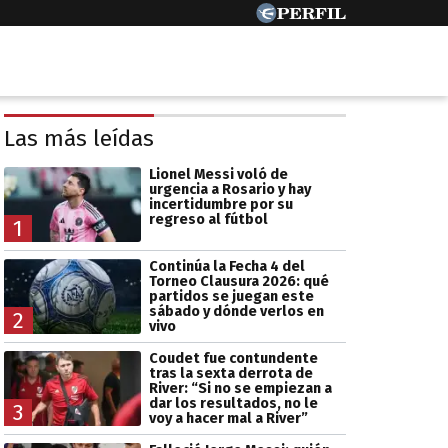
Las más leídas
Lionel Messi voló de
urgencia a Rosario y hay
incertidumbre por su
regreso al fútbol
1
Continúa la Fecha 4 del
Torneo Clausura 2026: qué
partidos se juegan este
sábado y dónde verlos en
2
vivo
Coudet fue contundente
tras la sexta derrota de
River: “Si no se empiezan a
dar los resultados, no le
3
voy a hacer mal a River”