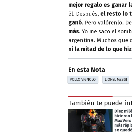
mejor regalo es ganar l
él. Después,
el resto lo 
ganó.
Pero valórenlo. D
más
. Yo me saco el somb
argentina. Muchos que d
ni la mitad de lo que hiz
En esta Nota
POLLO VIGNOLO
LIONEL MESSI
También te puede in
Diez mil
hicieron 
Max Vers
más rápi
se quedó