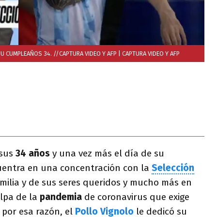
 SU CUMPLEAÑOS 34. //CAPTURA VIDEO Y AFP
| CAPTURA VIDEO Y AFP
 sus
34 años
y una vez más el día de su
entra en una concentración con la
Selección
familia y de sus seres queridos y mucho más en
lpa de la
pandemia
de coronavirus que exige
 por esa razón, el
Pollo Vignolo
le dedicó su