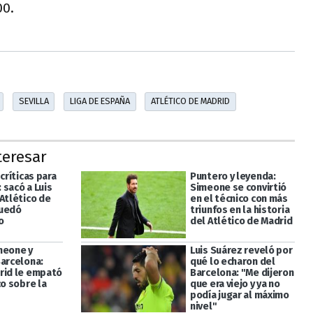
00.
SEVILLA
LIGA DE ESPAÑA
ATLÉTICO DE MADRID
teresar
 críticas para
Puntero y leyenda:
 sacó a Luis
Simeone se convirtió
Atlético de
en el técnico con más
quedó
triunfos en la historia
o
del Atlético de Madrid
meone y
Luis Suárez reveló por
Barcelona:
qué lo echaron del
rid le empató
Barcelona: "Me dijeron
co sobre la
que era viejo y ya no
podía jugar al máximo
nivel"