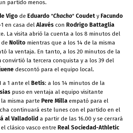
 un partido menos.
de Vigo
de
Eduardo
"
Chacho
"
Coudet
y
Facundo
-1 en casa del
Alavés
con
Rodrigo Battaglia
. La visita abrió la cuenta a los 8 minutos del
o de
Nolito
mientras que a los 14 de la misma
ó la ventaja. En tanto, a los 20 minutos de la
a
convirtió la tercera conquista y a los 39 del
ejuene
descontó para el equipo local.
1 a 1 ante el
Betis
: a los 14 minutos de la
esias
puso en ventaja al equipo visitante
 la misma parte
Pere Milla
empató para el
echa continuará este lunes con el partido en el
á al Valladolid
a partir de las 16.00 y se cerrará
 el clásico vasco entre
Real Sociedad-Athletic