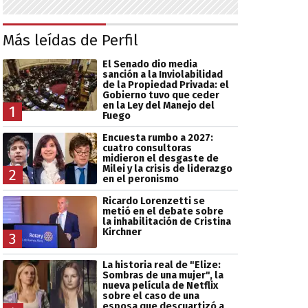
Más leídas de Perfil
El Senado dio media
sanción a la Inviolabilidad
de la Propiedad Privada: el
Gobierno tuvo que ceder
en la Ley del Manejo del
1
Fuego
Encuesta rumbo a 2027:
cuatro consultoras
midieron el desgaste de
Milei y la crisis de liderazgo
2
en el peronismo
Ricardo Lorenzetti se
metió en el debate sobre
la inhabilitación de Cristina
Kirchner
3
La historia real de "Elize:
Sombras de una mujer", la
nueva película de Netflix
sobre el caso de una
esposa que descuartizó a