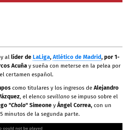
y al
líder de
LaLiga
,
Atlético de Madrid
, por 1-
cos Acuña
y sueña con meterse en la pelea por
del certamen español.
mpos
como titulares y los ingresos de
Alejandro
 Vázquez
, el elenco
sevillano
se impuso sobre el
ego "
Cholo
" Simeone
y
Ángel Correa,
con un
 25 minutos de la segunda parte.