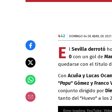
4
4
2
DOMINGO 04 DE ABRIL DE 2021
E
l
Sevilla derrotó
ho
0
con un gol de
Mar
quedarse con el título 
Con
Acuña y Lucas Oca
"
Papu
" Gómez y Franco
conjunto dirigido por
Di
tanto del "
Huevo
" a los