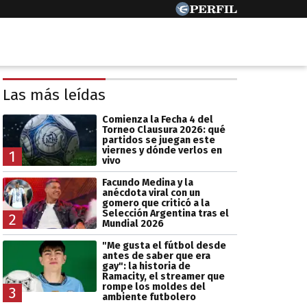
Las más leídas
Comienza la Fecha 4 del
Torneo Clausura 2026: qué
partidos se juegan este
viernes y dónde verlos en
1
vivo
Facundo Medina y la
anécdota viral con un
gomero que criticó a la
Selección Argentina tras el
2
Mundial 2026
"Me gusta el fútbol desde
antes de saber que era
gay": la historia de
Ramacity, el streamer que
rompe los moldes del
3
ambiente futbolero