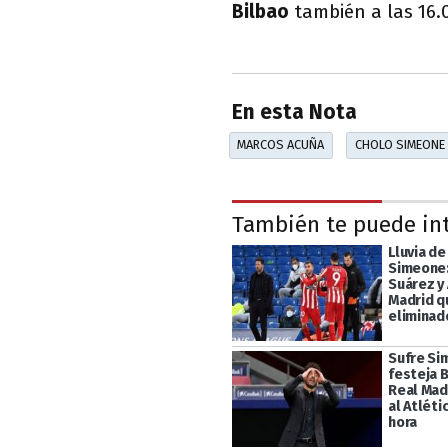
Bilbao
también a las 16.
En esta Nota
MARCOS ACUÑA
CHOLO SIMEONE
También te puede in
Lluvia de
Simeone:
Suárez y 
Madrid 
eliminad
Sufre Si
festeja 
Real Mad
al Atléti
hora