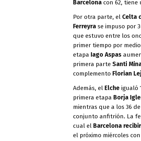
Barcelona
con 62, tiene
Por otra parte, el
Celta 
Ferreyra
se impuso por 3
que estuvo entre los once
primer tiempo por medi
etapa
Iago Aspas
aument
primera parte
Santi Min
complemento
Florian L
Además, el
Elche
igualó 
primera etapa
Borja Igl
mientras que a los 36 de
conjunto anfitrión. La f
cual el
Barcelona recibir
el próximo miércoles con