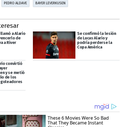
PEDRO ALDAVE
BAYER LEVERKUSEN
teresar
llamó a Alario
Se confirmó la lesión
vencerlo de
de Lucas Alario y
a a River
podría perderse la
Copa América
rio convirtió
ayer
en y se metió
io de los
 goleadores