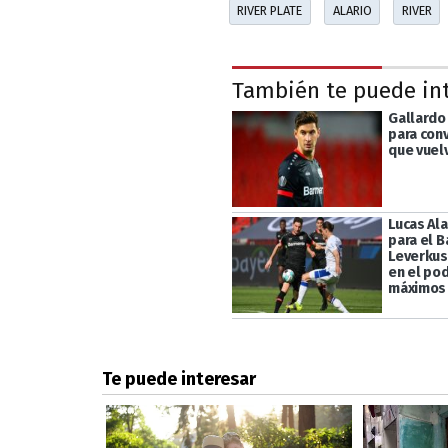
RIVER PLATE
ALARIO
RIVER
También te puede in
Gallardo 
para con
que vuelv
Lucas Ala
para el B
Leverkus
en el pod
máximos