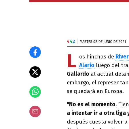
4
4
2
MARTES 08 DE JUNIO DE 2021
L
os hinchas de
River
Alario
luego del tr
Gallardo
al actual dela
embargo, el representan
se quedará en Europa.
"No es el momento
. Tie
a intentar ir a otra liga 
después cuesta volver a 