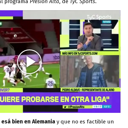
 al programa
Presión Alta
, de
TyC Sports
.
o esá bien en Alemania
y que no es factible un