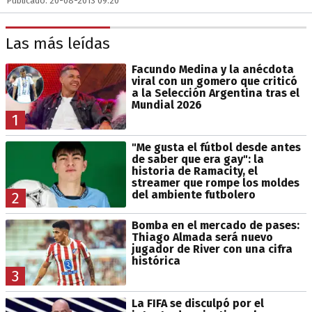
Publicado: 20-08-2013 09:20
Las más leídas
Facundo Medina y la anécdota
viral con un gomero que criticó
a la Selección Argentina tras el
Mundial 2026
1
"Me gusta el fútbol desde antes
de saber que era gay": la
historia de Ramacity, el
streamer que rompe los moldes
del ambiente futbolero
2
Bomba en el mercado de pases:
Thiago Almada será nuevo
jugador de River con una cifra
histórica
3
La FIFA se disculpó por el