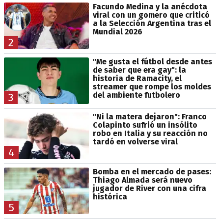
Facundo Medina y la anécdota
viral con un gomero que criticó
a la Selección Argentina tras el
Mundial 2026
2
"Me gusta el fútbol desde antes
de saber que era gay": la
historia de Ramacity, el
streamer que rompe los moldes
del ambiente futbolero
3
"Ni la matera dejaron": Franco
Colapinto sufrió un insólito
robo en Italia y su reacción no
tardó en volverse viral
4
Bomba en el mercado de pases:
Thiago Almada será nuevo
jugador de River con una cifra
histórica
5