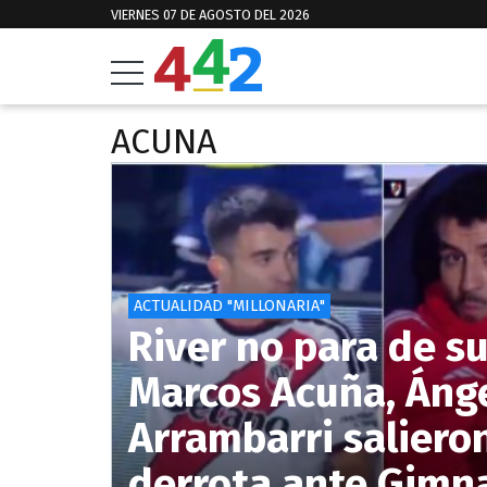
VIERNES 07 DE AGOSTO DEL 2026
ACUNA
ACTUALIDAD "MILLONARIA"
River no para de s
Marcos Acuña, Ánge
Arrambarri saliero
derrota ante Gimn