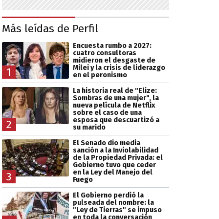
Más leídas de Perfil
Encuesta rumbo a 2027:
cuatro consultoras
midieron el desgaste de
Milei y la crisis de liderazgo
1
en el peronismo
La historia real de "Elize:
Sombras de una mujer", la
nueva película de Netflix
sobre el caso de una
esposa que descuartizó a
2
su marido
El Senado dio media
sanción a la Inviolabilidad
de la Propiedad Privada: el
Gobierno tuvo que ceder
en la Ley del Manejo del
3
Fuego
El Gobierno perdió la
pulseada del nombre: la
"Ley de Tierras" se impuso
en toda la conversación