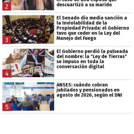
descuartizó a su marido
2
El Senado dio media sanción a
la Inviolabilidad de la
Propiedad Privada: el Gobierno
tuvo que ceder en la Ley del
Manejo del Fuego
3
El Gobierno perdió la pulseada
del nombre: la "Ley de Tierras"
se impuso en toda la
conversación digital
4
ANSES: cuándo cobran
jubilados y pensionados en
agosto de 2026, según el DNI
5