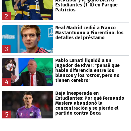
Estudiantes (1-0) en Parque
Patricios
2
Real Madrid cedió a Franco
Mastantuono a Fiorentina: los
detalles del préstamo
3
Pablo Lunati liquidó a un
jugador de River: "pensé que
había diferencia entre los
blancos y los 'otros', pero no
tienen cerebro"
4
Baja inesperada en
Estudiantes: Por qué Fernando
Muslera abandonó la
concentración y se pierde el
partido contra Boca
5