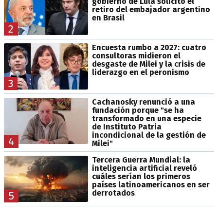
gobierno de Lula solicitó el
retiro del embajador argentino
en Brasil
2
Encuesta rumbo a 2027: cuatro
consultoras midieron el
desgaste de Milei y la crisis de
liderazgo en el peronismo
3
Cachanosky renunció a una
fundación porque "se ha
transformado en una especie
de Instituto Patria
incondicional de la gestión de
4
Milei"
Tercera Guerra Mundial: la
inteligencia artificial reveló
cuáles serían los primeros
países latinoamericanos en ser
derrotados
5