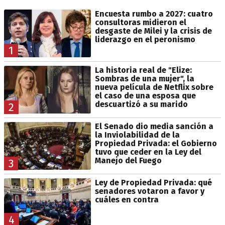
Encuesta rumbo a 2027: cuatro
consultoras midieron el
desgaste de Milei y la crisis de
liderazgo en el peronismo
1
La historia real de "Elize:
Sombras de una mujer", la
nueva película de Netflix sobre
el caso de una esposa que
descuartizó a su marido
2
El Senado dio media sanción a
la Inviolabilidad de la
Propiedad Privada: el Gobierno
tuvo que ceder en la Ley del
Manejo del Fuego
3
Ley de Propiedad Privada: qué
senadores votaron a favor y
cuáles en contra
4