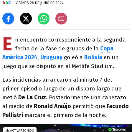
4
4
2
VIERNES 28 DE JUNIO DE 2024
E
n encuentro correspondiente a la segunda
fecha de la fase de grupos de la
Copa
América 2024
,
Uruguay
goleó a
Bolivia
en un
juego que se disputó en el Metlife Stadium.
Las incidencias arrancaron al minuto 7 del
primer episodio luego de un disparo largo que
metió
De La Cruz.
Posteriormente una cabezazo
al medio de
Ronald Araújo
permitió que
Facundo
Pellistri
marcara el primero de la noche.