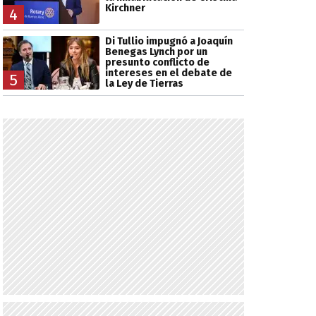
Kirchner
4
Di Tullio impugnó a Joaquín
Benegas Lynch por un
presunto conflicto de
intereses en el debate de
5
la Ley de Tierras