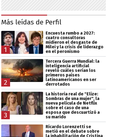
Más leídas de Perfil
Encuesta rumbo a 2027:
cuatro consultoras
midieron el desgaste de
Milei y la crisis de liderazgo
1
en el peronismo
Tercera Guerra Mundial: la
inteligencia artificial
reveló cuáles serían los
primeros países
latinoamericanos en ser
2
derrotados
La historia real de "Elize:
Sombras de una mujer", la
nueva película de Netflix
sobre el caso de una
esposa que descuartizó a
3
su marido
Ricardo Lorenzetti se
metió en el debate sobre
la inhabilitación de Cristina