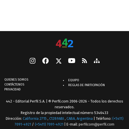
QUIENES SOMOS
EQUIPO
CONTÁCTENOS
REGLAS DE PARTICIPACIÓN
PRIVACIDAD
442 - Editorial Perfil S.A.
| © Perfil.com 2006-2026 - Todos los derechos
reservados.
Registro de la propiedad intelectual número 5346433
Dirección:
California 2715
,
C1289ABI
,
CABA, Argentina
| Teléfono:
(+5411)
7091-4921
/
(+5411) 7091-4921
| E-mail:
perfilcom@perfil.com