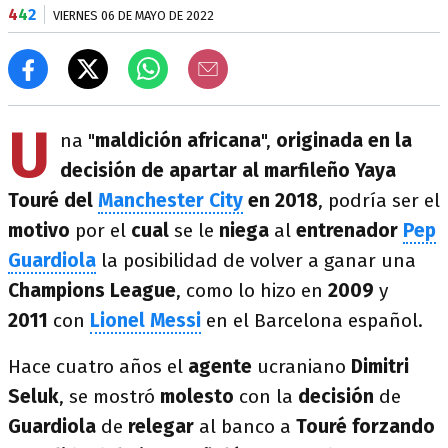
4
4
2
VIERNES 06 DE MAYO DE 2022
U
na "
maldición africana
",
originada en la
decisión de apartar al marfileño Yaya
Touré del
Manchester City
en 2018
, podría ser el
motivo
por el
cual
se le
niega
al
entrenador
Pep
Guardiola
la posibilidad de volver a ganar una
Champions League
, como lo hizo en
2009
y
2011
con
Lionel Messi
en el Barcelona español.
Hace cuatro años el
agente
ucraniano
Dimitri
Seluk
, se mostró
molesto
con la
decisión
de
Guardiola
de
relegar
al banco a
Touré forzando