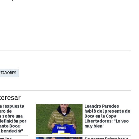
RTADORES
teresar
sa respuesta
Leandro Paredes
ero de
habló del presente de
s sobre una
Boca en la Copa
efinición por
Libertadores: "Lo veo
ante Boca:
muy bien"
 bendecirá"