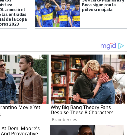
an los
Se acerca Palmeiras y
istas:
Boca sigue con la
L anunció el
pólvora mojada
e las entradas
inal de la Copa
ores 2023