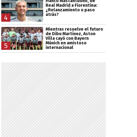
Franco Mastantuono, de
Real Madrid a Fiorentina:
¿Relanzamiento o paso
atrás?
4
Mientras resuelve el futuro
de Dibu Martínez, Aston
Villa cayó con Bayern
Múnich en amistoso
5
internacional