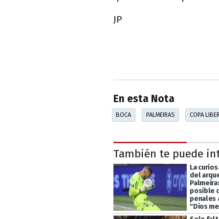
JP
En esta Nota
BOCA
PALMEIRAS
COPA LIBE
También te puede in
La curio
del arqu
Palmeira
posible d
penales 
"Dios me