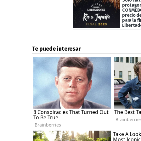
Solo falt
protagon
CONMEBO
precio d
para la f
Libertad