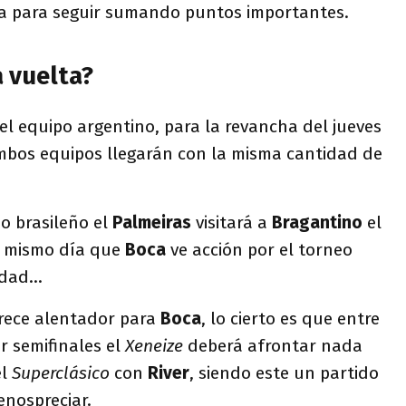
ia para seguir sumando puntos importantes.
a vuelta?
l equipo argentino, para la revancha del jueves
bos equipos llegarán con la misma cantidad de
eo brasileño el
Palmeiras
visitará a
Bragantino
el
l mismo día que
Boca
ve acción por el torneo
edad…
rece alentador para
Boca
, lo cierto es que entre
r semifinales el
Xeneize
deberá afrontar nada
el
Superclásico
con
River
, siendo este un partido
nospreciar.