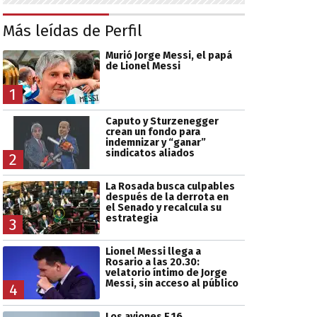
Más leídas de Perfil
Murió Jorge Messi, el papá
de Lionel Messi
1
Caputo y Sturzenegger
crean un fondo para
indemnizar y “ganar”
sindicatos aliados
2
La Rosada busca culpables
después de la derrota en
el Senado y recalcula su
estrategia
3
Lionel Messi llega a
Rosario a las 20.30:
velatorio íntimo de Jorge
Messi, sin acceso al público
4
Los aviones F 16