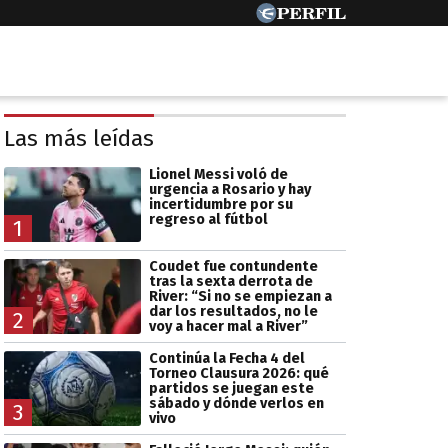
Las más leídas
Lionel Messi voló de
urgencia a Rosario y hay
incertidumbre por su
regreso al fútbol
1
Coudet fue contundente
tras la sexta derrota de
River: “Si no se empiezan a
dar los resultados, no le
2
voy a hacer mal a River”
Continúa la Fecha 4 del
Torneo Clausura 2026: qué
partidos se juegan este
sábado y dónde verlos en
3
vivo