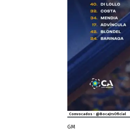
Convocados - @BocaJrsOficial
GM