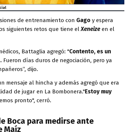
cial
esiones de entrenamiento con
Gago
y espera
s siguientes retos que tiene el
Xeneize
en el
édicos, Battaglia agregó: "
Contento, es un
a.
Fueron días duros de negociación, pero ya
pañeros”, dijo.
un mensaje al hincha y además agregó que era
lidad de jugar en La Bombonera."
Estoy muy
vemos pronto", cerró.
e Boca para medirse ante
e Maíz