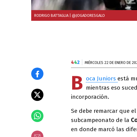
RODRIGO BATTAGLIA
| @JOGADORESGALO
4
4
2
MIÉRCOLES 22 DE ENERO DE 20
B
oca Juniors
está m
mientras eso suce
incorporación.
Se debe remarcar que el
subcampeonato de la
Co
en donde marcó las dife