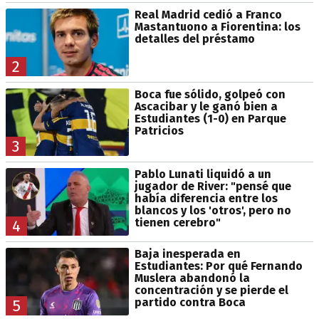
Real Madrid cedió a Franco
Mastantuono a Fiorentina: los
detalles del préstamo
2
Boca fue sólido, golpeó con
Ascacibar y le ganó bien a
Estudiantes (1-0) en Parque
Patricios
3
Pablo Lunati liquidó a un
jugador de River: "pensé que
había diferencia entre los
blancos y los 'otros', pero no
tienen cerebro"
4
Baja inesperada en
Estudiantes: Por qué Fernando
Muslera abandonó la
concentración y se pierde el
partido contra Boca
5