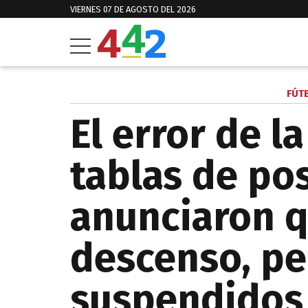
VIERNES 07 DE AGOSTO DEL 2026
FÚT
El error de l
tablas de po
anunciaron q
descenso, pe
suspendidos