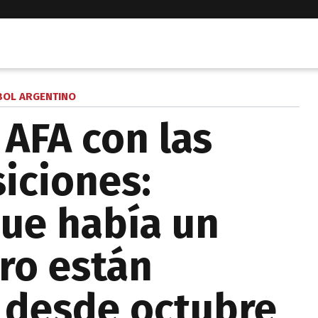
BOL ARGENTINO
a AFA con las
siciones:
ue había un
ro están
 desde octubre