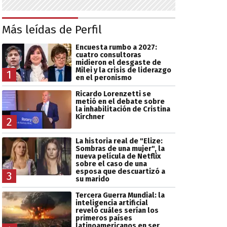
Más leídas de Perfil
Encuesta rumbo a 2027:
cuatro consultoras
midieron el desgaste de
Milei y la crisis de liderazgo
1
en el peronismo
Ricardo Lorenzetti se
metió en el debate sobre
la inhabilitación de Cristina
Kirchner
2
La historia real de "Elize:
Sombras de una mujer", la
nueva película de Netflix
sobre el caso de una
esposa que descuartizó a
3
su marido
Tercera Guerra Mundial: la
inteligencia artificial
reveló cuáles serían los
primeros países
latinoamericanos en ser