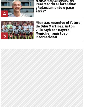
Franco Mastantuono, de
Real Madrid a Fiorentina:
¿Relanzamiento o paso
atrás?
4
Mientras resuelve el futuro
de Dibu Martínez, Aston
Villa cayó con Bayern
Múnich en amistoso
5
internacional