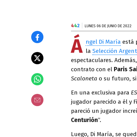
4
4
2
LUNES 06 DE JUNIO DE 2022
Á
ngel Di María
está 
la
Selección Argent
espectaculares. Además,
contrato con el
Paris Sa
Scaloneta
o su futuro, s
En una exclusiva para
E
jugador parecido a él y
pareció un jugador increí
Centurión
”.
Luego, Di María, se qued