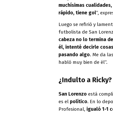
muchísimas cualidades, u
rápido, tiene gol
”, expre
Luego se refirió y lament
futbolista de San Loren
cabeza no lo termina d
él, intenté decirle cos
pasando algo
. Me da l
habló muy bien de él”.
¿Indulto a Ricky?
San Lorenzo
está compli
es el
político
. En lo depo
Profesional,
igualó 1-1 