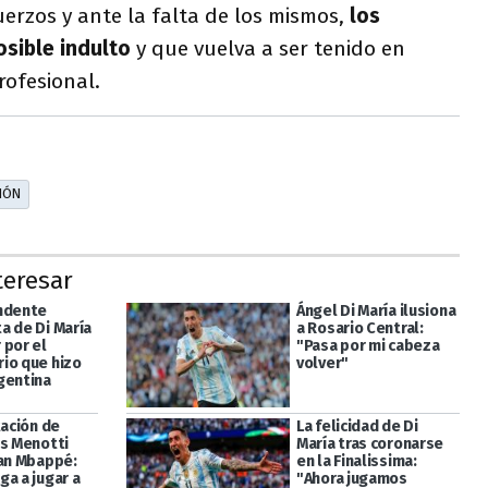
uerzos y ante la falta de los mismos,
los
osible indulto
y que vuelva a ser tenido en
rofesional.
IÓN
teresar
ndente
Ángel Di María ilusiona
a de Di María
a Rosario Central:
 por el
"Pasa por mi cabeza
io que hizo
volver"
gentina
tación de
La felicidad de Di
is Menotti
María tras coronarse
ian Mbappé:
en la Finalissima:
ga a jugar a
"Ahora jugamos