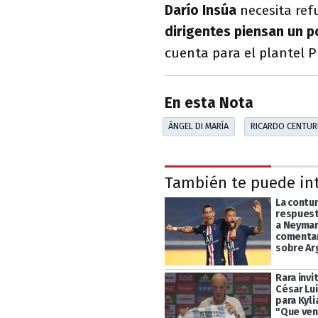
Darío Insúa
necesita ref
dirigentes piensan un p
cuenta para el plantel P
En esta Nota
ÁNGEL DI MARÍA
RICARDO CENTUR
También te puede in
La contu
respuest
a Neymar
comentar
sobre Ar
Rara invi
César Lu
para Kyl
"Que ven