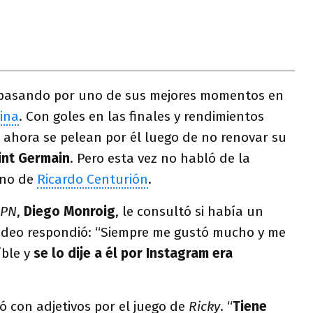
pasando por uno de sus mejores momentos en
ina
. Con goles en las finales y rendimientos
 ahora se pelean por él luego de no renovar su
int Germain
. Pero esta vez no habló de la
ino de
Ricardo Centurión
.
SPN
,
Diego Monroig
, le consultó si había un
 Fideo respondió: “Siempre me gustó mucho y me
ble y
se lo dije a él por Instagram era
ó con adjetivos por el juego de
Ricky
. “
Tiene