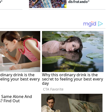
a"
disfrutando"