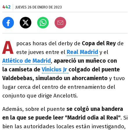
4
4
2
JUEVES 26 DE ENERO DE 2023
A
pocas horas del derby de
Copa del Rey
de
este jueves entre el
Real Madrid
y el
Atlético de Madrid
,
apareció un muñeco con
la camiseta de
Vinicius Jr
colgado del puente
Valdebebas, simulando un ahorcamiento
y tuvo
lugar cerca del centro de entrenamiento del
conjunto que dirige Ancelotti.
Además, sobre el puente
se colgó una bandera
en la que se puede leer "Madrid odia al Real"
. Si
bien las autoridades locales están investigando,