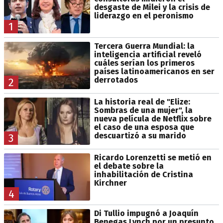
desgaste de Milei y la crisis de
liderazgo en el peronismo
1
Tercera Guerra Mundial: la
inteligencia artificial reveló
cuáles serían los primeros
países latinoamericanos en ser
derrotados
2
La historia real de "Elize:
Sombras de una mujer", la
nueva película de Netflix sobre
el caso de una esposa que
descuartizó a su marido
3
Ricardo Lorenzetti se metió en
el debate sobre la
inhabilitación de Cristina
Kirchner
4
Di Tullio impugnó a Joaquín
Benegas Lynch por un presunto