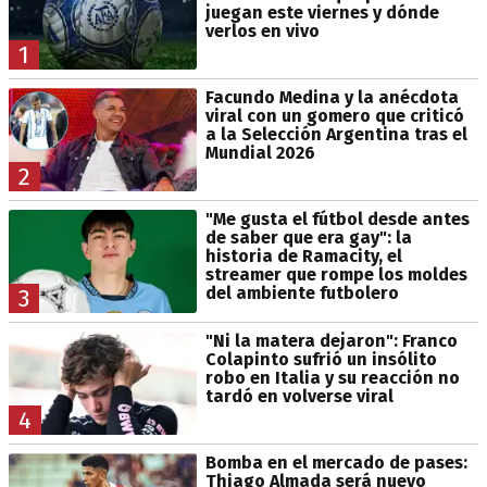
juegan este viernes y dónde
verlos en vivo
1
Facundo Medina y la anécdota
viral con un gomero que criticó
a la Selección Argentina tras el
Mundial 2026
2
"Me gusta el fútbol desde antes
de saber que era gay": la
historia de Ramacity, el
streamer que rompe los moldes
del ambiente futbolero
3
"Ni la matera dejaron": Franco
Colapinto sufrió un insólito
robo en Italia y su reacción no
tardó en volverse viral
4
Bomba en el mercado de pases:
Thiago Almada será nuevo