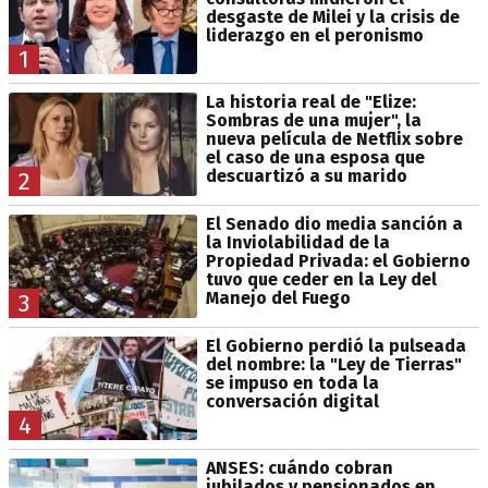
desgaste de Milei y la crisis de
liderazgo en el peronismo
1
La historia real de "Elize:
Sombras de una mujer", la
nueva película de Netflix sobre
el caso de una esposa que
descuartizó a su marido
2
El Senado dio media sanción a
la Inviolabilidad de la
Propiedad Privada: el Gobierno
tuvo que ceder en la Ley del
Manejo del Fuego
3
El Gobierno perdió la pulseada
del nombre: la "Ley de Tierras"
se impuso en toda la
conversación digital
4
ANSES: cuándo cobran
jubilados y pensionados en