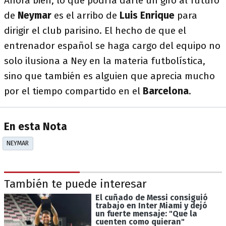
Ahora bien, lo que podría darle un giro al futuro
de
Neymar
es el arribo de
Luis Enrique
para
dirigir el club parisino. El hecho de que el
entrenador español se haga cargo del equipo no
solo ilusiona a Ney en la materia futbolística,
sino que también es alguien que aprecia mucho
por el tiempo compartido en el
Barcelona
.
En esta Nota
NEYMAR
También te puede interesar
El cuñado de Messi consiguió
trabajo en Inter Miami y dejó
un fuerte mensaje: "Que la
cuenten como quieran"