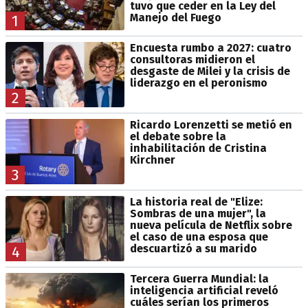
tuvo que ceder en la Ley del
Manejo del Fuego
1
Encuesta rumbo a 2027: cuatro
consultoras midieron el
desgaste de Milei y la crisis de
liderazgo en el peronismo
2
Ricardo Lorenzetti se metió en
el debate sobre la
inhabilitación de Cristina
Kirchner
3
La historia real de "Elize:
Sombras de una mujer", la
nueva película de Netflix sobre
el caso de una esposa que
descuartizó a su marido
4
Tercera Guerra Mundial: la
inteligencia artificial reveló
cuáles serían los primeros