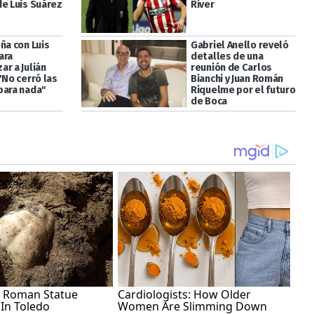
de Luis Suárez
River
ña con Luis
Gabriel Anello reveló
ara
detalles de una
r a Julián
reunión de Carlos
"No cerró las
Bianchi y Juan Román
para nada"
Riquelme por el futuro
de Boca