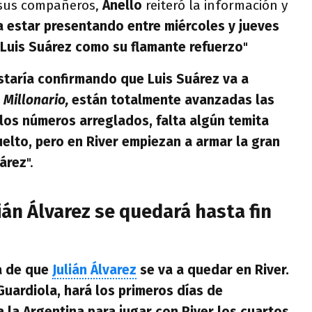
 sus compañeros,
Anello
reiteró la información y
ía estar presentando entre miércoles y jueves
 Luis Suárez como su flamante refuerzo
"
staría confirmando que Luis Suárez va a
l
Millonario,
están totalmente avanzadas las
los números arreglados, falta algún temita
uelto, pero en River empiezan a armar la gran
uárez
".
ián Álvarez se quedará hasta fin
a de que
Julián Álvarez
se va a quedar en River.
 Guardiola, hará los primeros días de
 la Argentina para jugar con River los cuartos