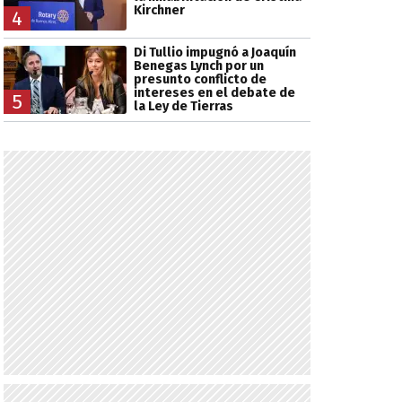
Kirchner
4
Di Tullio impugnó a Joaquín
Benegas Lynch por un
presunto conflicto de
intereses en el debate de
5
la Ley de Tierras