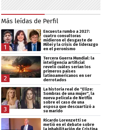
Más leídas de Perfil
Encuesta rumbo a 2027:
cuatro consultoras
midieron el desgaste de
Milei y la crisis de liderazgo
1
en el peronismo
Tercera Guerra Mundial: la
inteligencia artificial
reveló cuáles serían los
primeros países
latinoamericanos en ser
2
derrotados
La historia real de "Elize:
Sombras de una mujer", la
nueva película de Netflix
sobre el caso de una
esposa que descuartizó a
3
su marido
Ricardo Lorenzetti se
metió en el debate sobre
la inhabilitación de Cristina