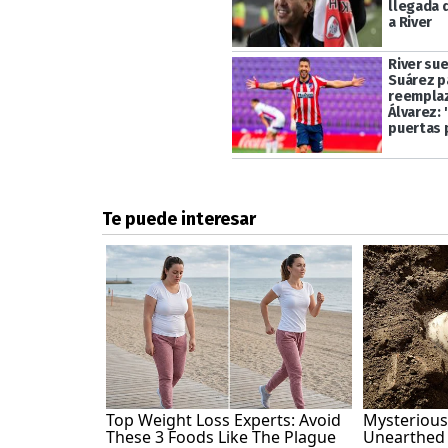
llegada 
a River
River sue
Suárez p
reemplaza
Álvarez: 
puertas 