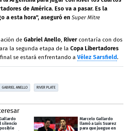
rtadores de América. Eso va a pasar. Es la
go a esta hora", aseguró en
Super Mitre
mación de
Gabriel Anello
,
River
contaría con dos
para la segunda etapa de la
Copa Libertadores
final se estará enfrentando a
Vélez Sarsfield
.
GABRIEL ANELLO
RIVER PLATE
teresar
Gallardo
Marcelo Gallardo
 silencio
llamó a Luis Suarez
 posible
para que juegue en