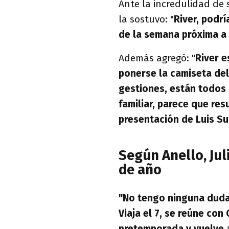
Ante la incredulidad de
la sostuvo: "
River, podr
de la semana próxima a
Además agregó: "
River e
ponerse la camiseta de
gestiones, están todos 
familiar, parece que res
presentación de Luis S
Según Anello, Jul
de año
"No tengo ninguna dud
Viaja el 7, se reúne con
pretemporada y vuelve a