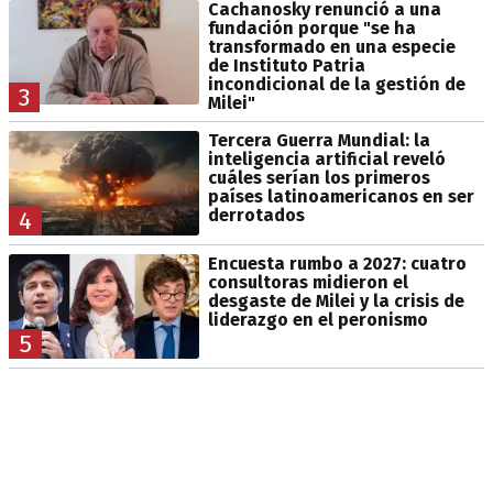
Cachanosky renunció a una
fundación porque "se ha
transformado en una especie
de Instituto Patria
incondicional de la gestión de
3
Milei"
Tercera Guerra Mundial: la
inteligencia artificial reveló
cuáles serían los primeros
países latinoamericanos en ser
derrotados
4
Encuesta rumbo a 2027: cuatro
consultoras midieron el
desgaste de Milei y la crisis de
liderazgo en el peronismo
5