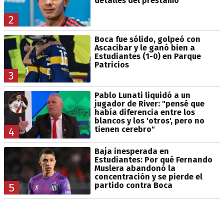
detalles del préstamo
2
Boca fue sólido, golpeó con
Ascacibar y le ganó bien a
Estudiantes (1-0) en Parque
Patricios
3
Pablo Lunati liquidó a un
jugador de River: "pensé que
había diferencia entre los
blancos y los 'otros', pero no
tienen cerebro"
4
Baja inesperada en
Estudiantes: Por qué Fernando
Muslera abandonó la
concentración y se pierde el
partido contra Boca
5