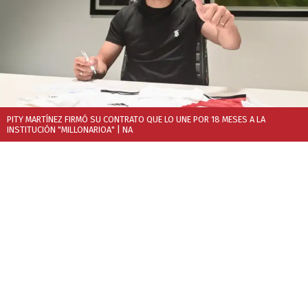
PITY MARTÍNEZ FIRMÓ SU CONTRATO QUE LO UNE POR 18 MESES A LA
INSTITUCIÓN "MILLONARIOA"
| NA