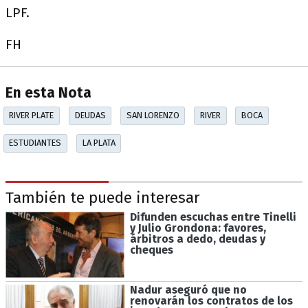
LPF.
FH
En esta Nota
RIVER PLATE
DEUDAS
SAN LORENZO
RIVER
BOCA
ESTUDIANTES
LA PLATA
También te puede interesar
Difunden escuchas entre Tinelli
y Julio Grondona: favores,
árbitros a dedo, deudas y
cheques
Nadur aseguró que no
renovarán los contratos de los