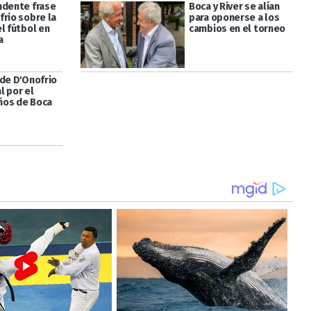
ndente frase
Boca y River se alían
frio sobre la
para oponerse a los
l fútbol en
cambios en el torneo
a
 de D'Onofrio
l por el
ños de Boca