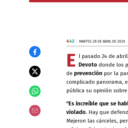
4
4
2
MARTES 28 DE ABRIL DE 2020
E
l pasado 24 de abri
Devoto
donde los 
de
prevención
por la p
complicado panorama, e
pública su opinión sobre
"Es increíble que se ha
violado
. Hay que defend
Mejeron las cárceles, pe