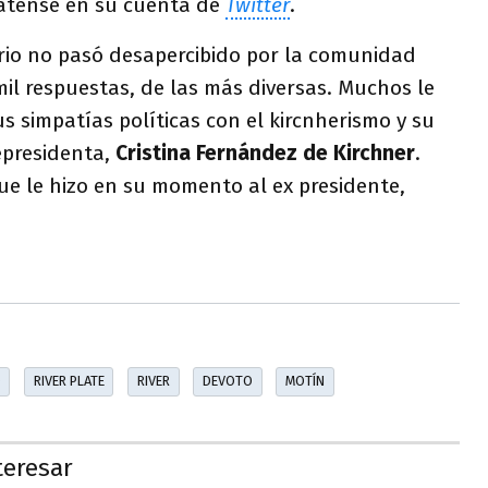
latense en su cuenta de
Twitter
.
rio no pasó desapercibido por la comunidad
 mil respuestas, de las más diversas. Muchos le
us simpatías políticas con el kircnherismo y su
epresidenta,
Cristina Fernández de Kirchner
.
ue le hizo en su momento al ex presidente,
O
RIVER PLATE
RIVER
DEVOTO
MOTÍN
teresar