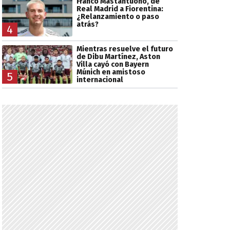
Franco Mastantuono, de
Real Madrid a Fiorentina:
¿Relanzamiento o paso
atrás?
4
Mientras resuelve el futuro
de Dibu Martínez, Aston
Villa cayó con Bayern
Múnich en amistoso
5
internacional