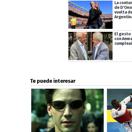
La contu
de D'Ono
vuelta de
Argentin
El gesto
con Amea
cumplea