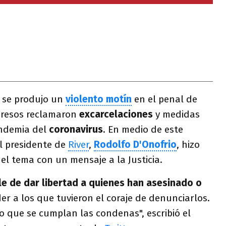
l se produjo un
violento motín
en el penal de
presos reclamaron
excarcelaciones
y medidas
andemia del
coronavirus
. En medio de este
l presidente de
River
,
Rodolfo D'Onofrio
, hizo
 el tema con un mensaje a la Justicia.
ble de dar libertad a quienes han asesinado o
er a los que tuvieron el coraje de denunciarlos.
ro que se cumplan las condenas", escribió el