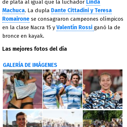
de plata al igual que la luchador
Linda
Machuca
. La dupla
Dante Cittadini y Teresa
Romairone
se consagraron campeones olímpicos
en la clase Nacra 15 y
Valentín Rossi
ganó la de
bronce en kayak.
Las mejores fotos del día
GALERÍA DE IMÁGENES