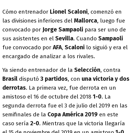
Cómo entrenador
Lionel Scaloni
, comenzó en
las divisiones inferiores del
Mallorca
, luego fue
convocado por
Jorge Sampaoli
para ser uno de
sus asistentes en el
Sevilla
. Cuando
Sampaoli
fue convocado por
AFA
,
Scaloni
lo siguió y era el
encargado de analizar a los rivales.
Ya siendo entrenador de la
Selección
, contra
Brasil
disputó
3 partidos
, con
una victoria y dos
derrotas
. La primera vez, fue derrota en un
amistoso el 16 de octubre del 2018
1-0
. La
segunda derrota fue el 3 de julio del 2019 en las
semifinales de la
Copa América 2019
en este
caso sería
2-0
. Mientras que la victoria llegaría
el 15 de noviembre del 2019 en un amistoso
1-0
.