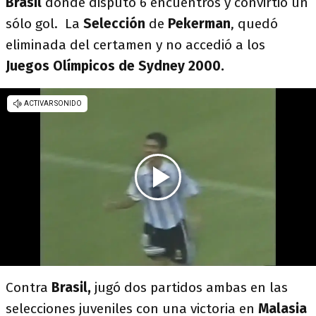
Brasil
dónde disputó 6 encuentros y convirtió un
sólo gol. La
Selección
de
Pekerman
, quedó
eliminada del certamen y no accedió a los
Juegos Olímpicos de Sydney 2000.
Contra
Brasil,
jugó dos partidos ambas en las
selecciones juveniles con una victoria en
Malasia