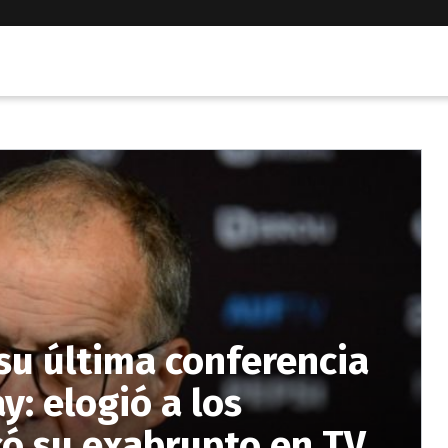
 su última conferencia
: elogió a los
icó su exabrupto en TV