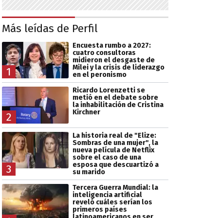
Más leídas de Perfil
Encuesta rumbo a 2027:
cuatro consultoras
midieron el desgaste de
Milei y la crisis de liderazgo
1
en el peronismo
Ricardo Lorenzetti se
metió en el debate sobre
la inhabilitación de Cristina
Kirchner
2
La historia real de "Elize:
Sombras de una mujer", la
nueva película de Netflix
sobre el caso de una
esposa que descuartizó a
3
su marido
Tercera Guerra Mundial: la
inteligencia artificial
reveló cuáles serían los
primeros países
latinoamericanos en ser