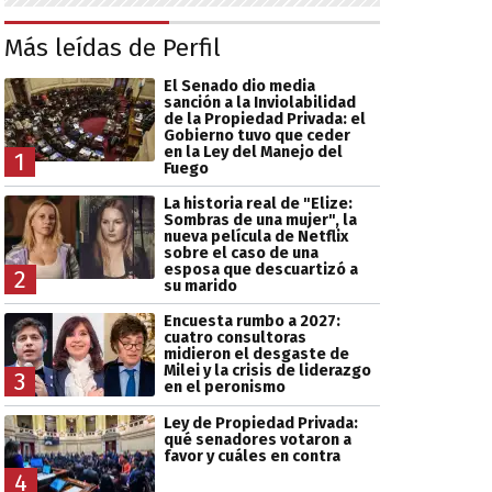
Más leídas de Perfil
El Senado dio media
sanción a la Inviolabilidad
de la Propiedad Privada: el
Gobierno tuvo que ceder
en la Ley del Manejo del
1
Fuego
La historia real de "Elize:
Sombras de una mujer", la
nueva película de Netflix
sobre el caso de una
esposa que descuartizó a
2
su marido
Encuesta rumbo a 2027:
cuatro consultoras
midieron el desgaste de
Milei y la crisis de liderazgo
3
en el peronismo
Ley de Propiedad Privada:
qué senadores votaron a
favor y cuáles en contra
4