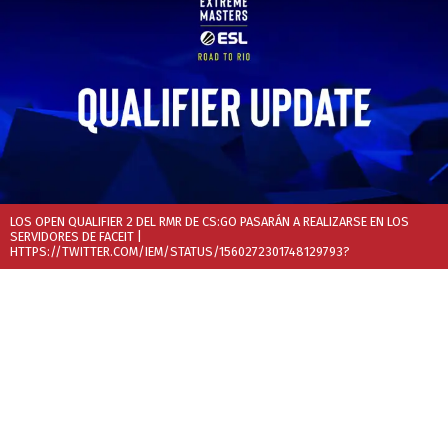
LOS OPEN QUALIFIER 2 DEL RMR DE CS:GO PASARÁN A REALIZARSE EN LOS
SERVIDORES DE FACEIT
|
HTTPS://TWITTER.COM/IEM/STATUS/1560272301748129793?