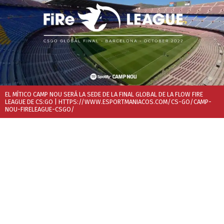
EL MÍTICO CAMP NOU SERÁ LA SEDE DE LA FINAL GLOBAL DE LA FLOW FIRE
LEAGUE DE CS:GO
| HTTPS://WWW.ESPORTMANIACOS.COM/CS-GO/CAMP-
NOU-FIRELEAGUE-CSGO/