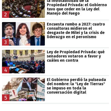
la Inviolabilidad de la
Propiedad Privada: el Gobierno
tuvo que ceder en la Ley del
Manejo del Fuego
2
Encuesta rumbo a 2027: cuatro
consultoras midieron el
desgaste de Milei y la crisis de
liderazgo en el peronismo
3
Ley de Propiedad Privada: qué
senadores votaron a favor y
cuáles en contra
4
El Gobierno perdió la pulseada
del nombre: la "Ley de Tierras"
se impuso en toda la
conversación digital
5