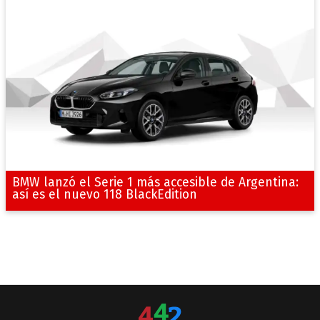
BMW lanzó el Serie 1 más accesible de Argentina:
así es el nuevo 118 BlackEdition