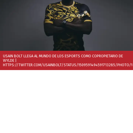
USAIN BOLT LLEGA AL MUNDO DE LOS ESPORTS COMO COPROPIETARIO DE
WYLDE
|
HTTPS://TWITTER.COM/USAINBOLT/STATUS/1509591494591713285/PHOTO/1