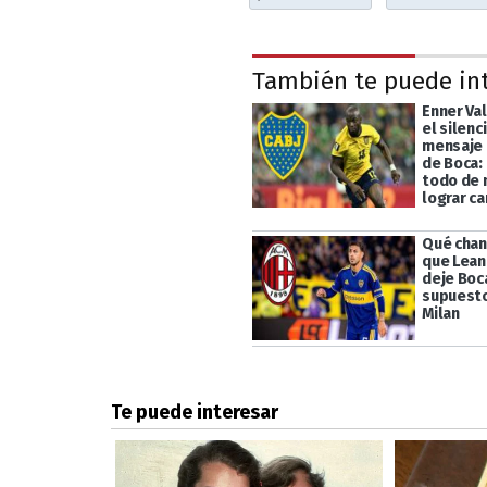
También te puede in
Enner Va
el silenc
mensaje 
de Boca: 
todo de 
lograr c
Qué chan
que Lean
deje Boc
supuesto
Milan