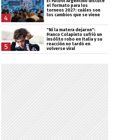
El Fútbol Argentino discute
el formato para los
torneos 2027: cuáles son
los cambios que se viene
4
"Ni la matera dejaron":
Franco Colapinto sufrió un
insólito robo en Italia y su
reacción no tardó en
5
volverse viral