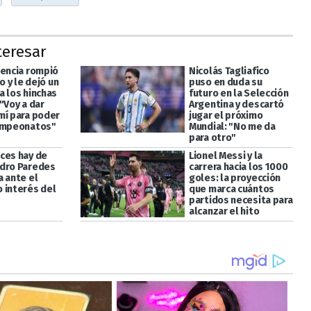
teresar
lencia rompió
Nicolás Tagliafico
io y le dejó un
puso en duda su
a los hinchas
futuro en la Selección
"Voy a dar
Argentina y descartó
mí para poder
jugar el próximo
ampeonatos"
Mundial: "No me da
para otro"
ces hay de
Lionel Messi y la
dro Paredes
carrera hacia los 1000
a ante el
goles: la proyección
 interés del
que marca cuántos
partidos necesita para
alcanzar el hito