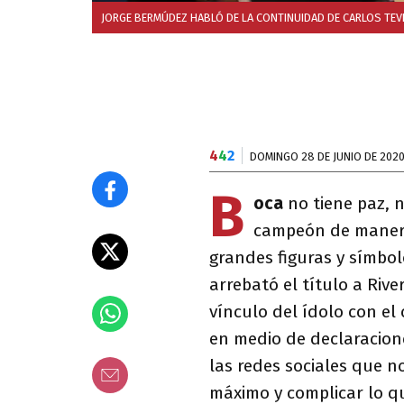
JORGE BERMÚDEZ HABLÓ DE LA CONTINUIDAD DE CARLOS TEV
4
4
2
DOMINGO 28 DE JUNIO DE 202
B
oca
no tiene paz, 
campeón de maner
grandes figuras y símbol
arrebató el título a Rive
vínculo del ídolo con el
en medio de declaracion
las redes sociales que n
máximo y complicar lo qu