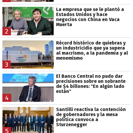
La empresa que se le plantó a
Estados Unidos y hace
negocios con China en Vaca
Muerta
2
Récord histórico de quiebras y
un industricidio que ya supera
al macrismo, a la pandemia y al
menemismo
3
El Banco Central no pudo dar
precisiones sobre un sobrante
de $4 billones: "En algún lado
están"
4
Santilli reactiva la contención
de gobernadores y la mesa
política convoca a
Sturzenegger
5