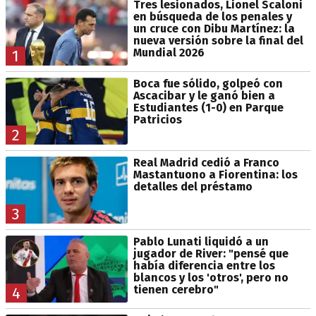
Tres lesionados, Lionel Scaloni
en búsqueda de los penales y
un cruce con Dibu Martínez: la
nueva versión sobre la final del
Mundial 2026
1
Boca fue sólido, golpeó con
Ascacibar y le ganó bien a
Estudiantes (1-0) en Parque
Patricios
2
Real Madrid cedió a Franco
Mastantuono a Fiorentina: los
detalles del préstamo
3
Pablo Lunati liquidó a un
jugador de River: "pensé que
había diferencia entre los
blancos y los 'otros', pero no
tienen cerebro"
4