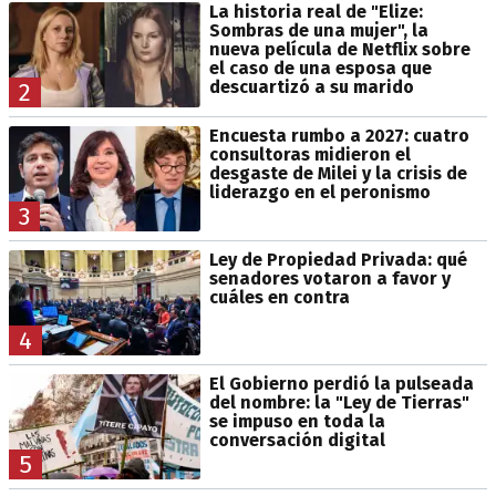
La historia real de "Elize:
Sombras de una mujer", la
nueva película de Netflix sobre
el caso de una esposa que
descuartizó a su marido
2
Encuesta rumbo a 2027: cuatro
consultoras midieron el
desgaste de Milei y la crisis de
liderazgo en el peronismo
3
Ley de Propiedad Privada: qué
senadores votaron a favor y
cuáles en contra
4
El Gobierno perdió la pulseada
del nombre: la "Ley de Tierras"
se impuso en toda la
conversación digital
5