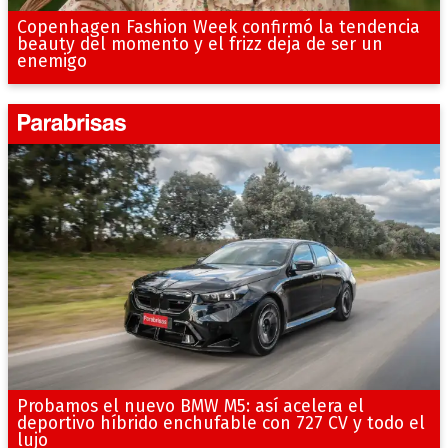
Copenhagen Fashion Week confirmó la tendencia
beauty del momento y el frizz deja de ser un
enemigo
Probamos el nuevo BMW M5: así acelera el
deportivo híbrido enchufable con 727 CV y todo el
lujo