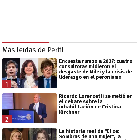
Más leídas de Perfil
Encuesta rumbo a 2027: cuatro
consultoras midieron el
desgaste de Milei y la crisis de
liderazgo en el peronismo
1
Ricardo Lorenzetti se metió en
el debate sobre la
inhabilitación de Cristina
Kirchner
2
La historia real de "Elize:
Sombras de una mujer", la