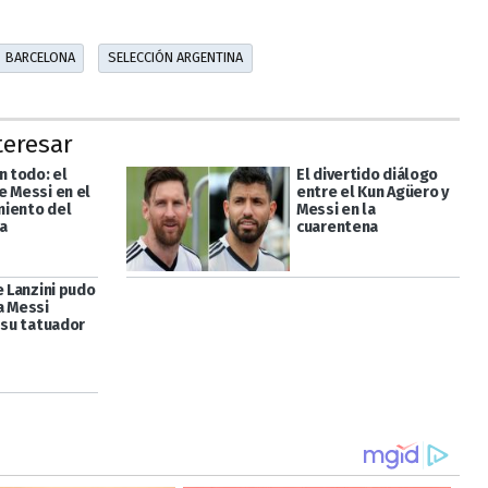
BARCELONA
SELECCIÓN ARGENTINA
teresar
n todo: el
El divertido diálogo
e Messi en el
entre el Kun Agüero y
iento del
Messi en la
a
cuarentena
e Lanzini pudo
a Messi
 su tatuador