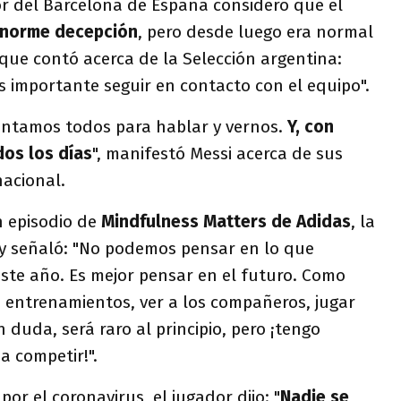
or del Barcelona de España consideró que el
enorme decepción
, pero desde luego era normal
z que contó acerca de la Selección argentina:
 importante seguir en contacto con el equipo".
untamos todos para hablar y vernos.
Y, con
os los días
", manifestó Messi acerca de sus
acional.
 episodio de
Mindfulness Matters de Adidas
, la
 y señaló: "No podemos pensar en lo que
ste año. Es mejor pensar en el futuro. Como
os entrenamientos, ver a los compañeros, jugar
n duda, será raro al principio, pero ¡tengo
a competir!".
por el coronavirus, el jugador dijo: "
Nadie se