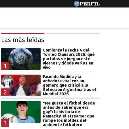
Las más leídas
Comienza la Fecha 4 del
Torneo Clausura 2026: qué
partidos se juegan este
viernes y dónde verlos en
1
vivo
Facundo Medina y la
anécdota viral con un
gomero que criticó a la
Selección Argentina tras el
2
Mundial 2026
"Me gusta el fútbol desde
antes de saber que era
gay": la historia de
Ramacity, el streamer que
rompe los moldes del
3
ambiente futbolero