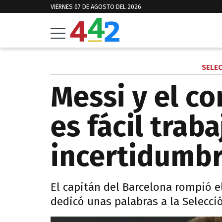
VIERNES 07 DE AGOSTO DEL 2026
SELE
Messi y el co
es fácil trab
incertidumb
El capitán del Barcelona rompió e
dedicó unas palabras a la Selecci