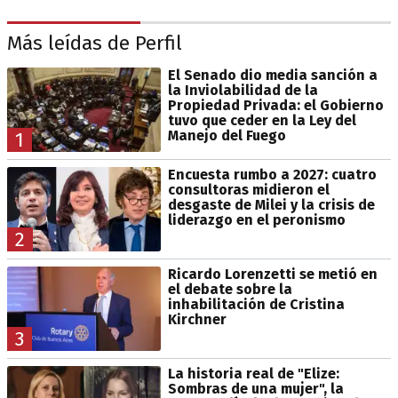
Más leídas de Perfil
El Senado dio media sanción a
la Inviolabilidad de la
Propiedad Privada: el Gobierno
tuvo que ceder en la Ley del
Manejo del Fuego
1
Encuesta rumbo a 2027: cuatro
consultoras midieron el
desgaste de Milei y la crisis de
liderazgo en el peronismo
2
Ricardo Lorenzetti se metió en
el debate sobre la
inhabilitación de Cristina
Kirchner
3
La historia real de "Elize:
Sombras de una mujer", la