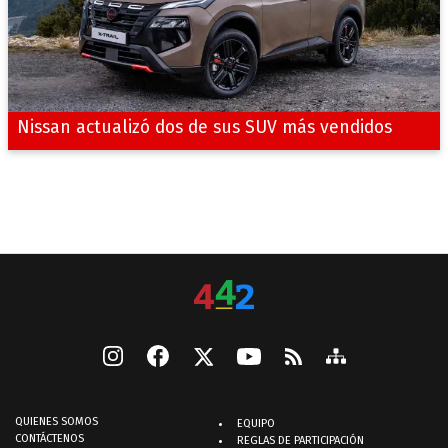
Nissan actualizó dos de sus SUV más vendidos
QUIENES SOMOS
EQUIPO
CONTÁCTENOS
REGLAS DE PARTICIPACIÓN