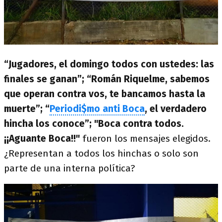
“Jugadores, el domingo todos con ustedes: las
finales se ganan”; “Román Riquelme, sabemos
que operan contra vos, te bancamos hasta la
muerte”; “
Periodi$mo anti Boca
, el verdadero
hincha los conoce”; "Boca contra todos.
¡¡Aguante Boca!!"
fueron los mensajes elegidos.
¿Representan a todos los hinchas o solo son
parte de una interna política?