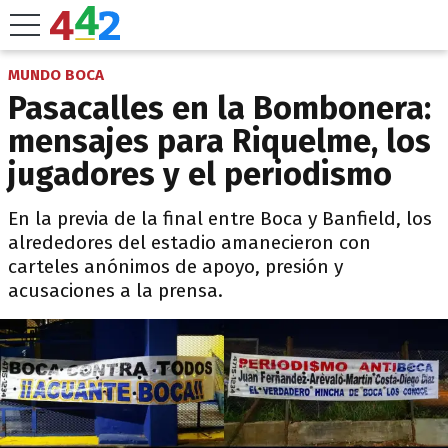
MUNDO BOCA
Pasacalles en la Bombonera:
mensajes para Riquelme, los
jugadores y el periodismo
En la previa de la final entre Boca y Banfield, los
alrededores del estadio amanecieron con
carteles anónimos de apoyo, presión y
acusaciones a la prensa.