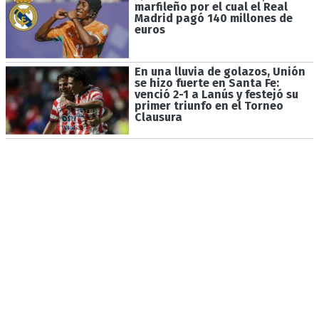
marfileño por el cual el Real
Madrid pagó 140 millones de
euros
En una lluvia de golazos, Unión
se hizo fuerte en Santa Fe:
venció 2-1 a Lanús y festejó su
primer triunfo en el Torneo
Clausura