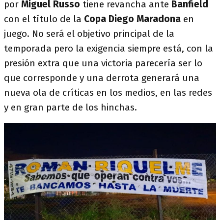
por
Miguel Russo
tiene revancha ante
Banfield
con el título de la
Copa Diego Maradona
en
juego. No será el objetivo principal de la
temporada pero la exigencia siempre está, con la
presión extra que una victoria parecería ser lo
que corresponde y una derrota generará una
nueva ola de críticas en los medios, en las redes
y en gran parte de los hinchas.