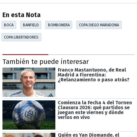
En esta Nota
BOCA
BANFIELD
BOMBONERA
COPA DIEGO MARADONA
COPA LIBERTADORES
También te puede interesar
Franco Mastantuono, de Real
Madrid a Fiorentina:
¿Relanzamiento o paso atrás?
Comienza la Fecha 4 del Torneo
Clausura 2026: qué partidos se
juegan este viernes y dónde
verlos en vivo
Quién es Yan Diomande, el