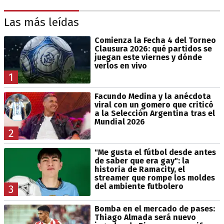
Las más leídas
Comienza la Fecha 4 del Torneo
Clausura 2026: qué partidos se
juegan este viernes y dónde
verlos en vivo
1
Facundo Medina y la anécdota
viral con un gomero que criticó
a la Selección Argentina tras el
Mundial 2026
2
"Me gusta el fútbol desde antes
de saber que era gay": la
historia de Ramacity, el
streamer que rompe los moldes
del ambiente futbolero
3
Bomba en el mercado de pases:
Thiago Almada será nuevo