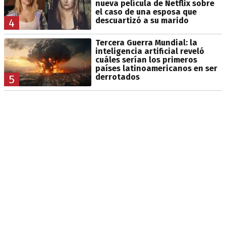
nueva película de Netflix sobre
el caso de una esposa que
descuartizó a su marido
4
Tercera Guerra Mundial: la
inteligencia artificial reveló
cuáles serían los primeros
países latinoamericanos en ser
derrotados
5