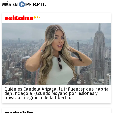
MÁS EN
Quién es Candela Arizaga, la influencer que habría
denunciado a Facundo Moyano por lesiones y
privación ilegítima de la libertad