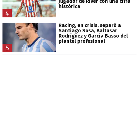
jugador de River con una cifra
histórica
4
Racing, en crisis, separó a
Santiago Sosa, Baltasar
Rodríguez y García Basso del
plantel profesional
5