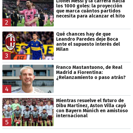
Lionel Messi y la carrera hacia
los 1000 goles: la proyección
que marca cuántos partidos
necesita para alcanzar el hito
2
Qué chances hay de que
Leandro Paredes deje Boca
ante el supuesto interés del
Milan
3
Franco Mastantuono, de Real
Madrid a Fiorentina:
¿Relanzamiento o paso atrás?
4
Mientras resuelve el futuro de
Dibu Martínez, Aston Villa cayó
con Bayern Múnich en amistoso
internacional
5