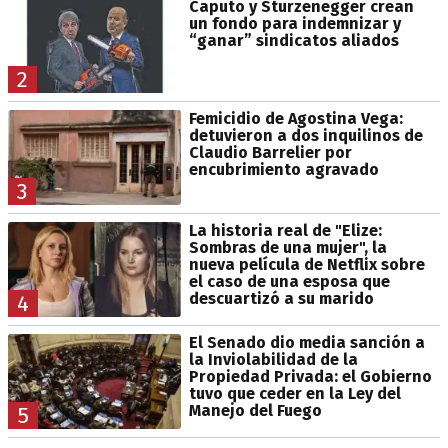
Caputo y Sturzenegger crean
un fondo para indemnizar y
“ganar” sindicatos aliados
2
Femicidio de Agostina Vega:
detuvieron a dos inquilinos de
Claudio Barrelier por
encubrimiento agravado
3
La historia real de "Elize:
Sombras de una mujer", la
nueva película de Netflix sobre
el caso de una esposa que
descuartizó a su marido
4
El Senado dio media sanción a
la Inviolabilidad de la
Propiedad Privada: el Gobierno
tuvo que ceder en la Ley del
Manejo del Fuego
5