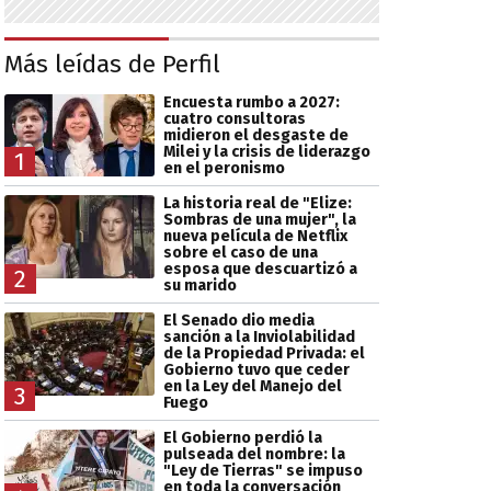
Más leídas de Perfil
Encuesta rumbo a 2027:
cuatro consultoras
midieron el desgaste de
Milei y la crisis de liderazgo
1
en el peronismo
La historia real de "Elize:
Sombras de una mujer", la
nueva película de Netflix
sobre el caso de una
esposa que descuartizó a
2
su marido
El Senado dio media
sanción a la Inviolabilidad
de la Propiedad Privada: el
Gobierno tuvo que ceder
en la Ley del Manejo del
3
Fuego
El Gobierno perdió la
pulseada del nombre: la
"Ley de Tierras" se impuso
en toda la conversación