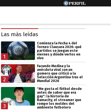
Las más leídas
Comienza la Fecha 4 del
Torneo Clausura 2026: qué
partidos se juegan este
viernes y dónde verlos en
1
vivo
Facundo Medina y la
anécdota viral con un
gomero que criticó a la
Selección Argentina tras el
2
Mundial 2026
"Me gusta el fútbol desde
antes de saber que era
gay": la historia de
Ramacity, el streamer que
rompe los moldes del
3
ambiente futbolero