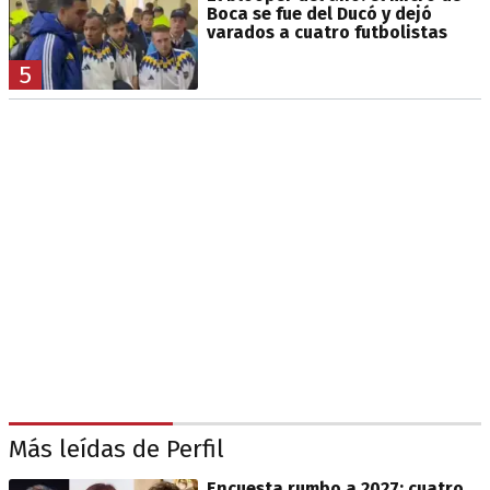
Boca se fue del Ducó y dejó
varados a cuatro futbolistas
5
Más leídas de Perfil
Encuesta rumbo a 2027: cuatro