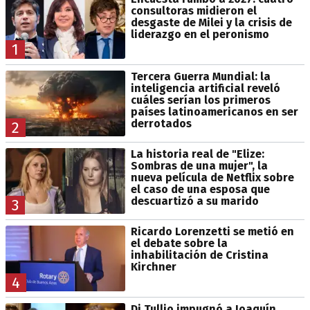
consultoras midieron el
desgaste de Milei y la crisis de
liderazgo en el peronismo
1
Tercera Guerra Mundial: la
inteligencia artificial reveló
cuáles serían los primeros
países latinoamericanos en ser
derrotados
2
La historia real de "Elize:
Sombras de una mujer", la
nueva película de Netflix sobre
el caso de una esposa que
descuartizó a su marido
3
Ricardo Lorenzetti se metió en
el debate sobre la
inhabilitación de Cristina
Kirchner
4
Di Tullio impugnó a Joaquín