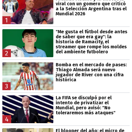
viral con un gomero que criticó
a la Selección Argentina tras el
Mundial 2026
1
"Me gusta el fútbol desde antes
de saber que era gay": la
historia de Ramacity, el
streamer que rompe los moldes
del ambiente futbolero
2
Bomba en el mercado de pases:
Thiago Almada será nuevo
jugador de River con una cifra
histórica
3
La FIFA se disculpó por el
intento de privatizar el
Mundial, pero avisó: "No
toleraremos más ataques"
4
El blooper del año: el micro de