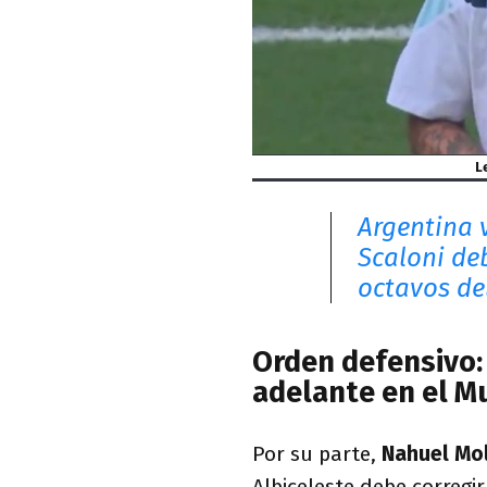
L
Argentina v
Scaloni de
octavos de
Orden defensivo: 
adelante en el M
Por su parte,
Nahuel Mo
Albiceleste debe corregir