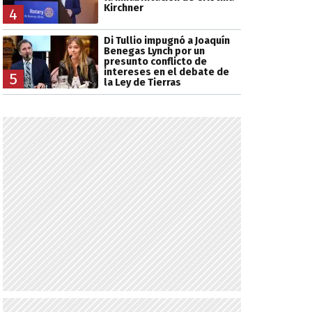
Kirchner
4
Di Tullio impugnó a Joaquín
Benegas Lynch por un
presunto conflicto de
intereses en el debate de
5
la Ley de Tierras