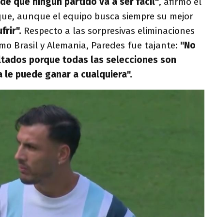
de que ningún partido va a ser fácil"
, afirmó el
que, aunque el equipo busca siempre su mejor
frir".
Respecto a las sorpresivas eliminaciones
mo Brasil y Alemania, Paredes fue tajante:
"No
ltados porque todas las selecciones son
a le puede ganar a cualquiera".