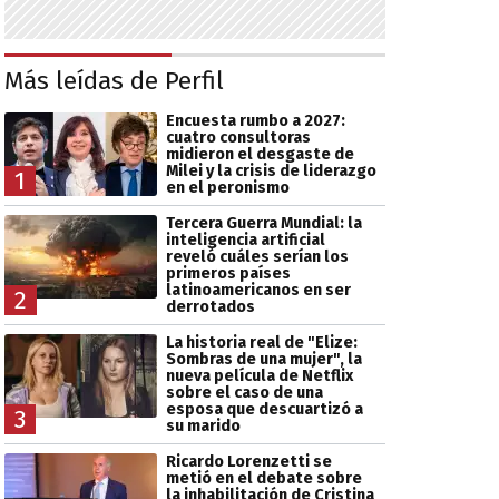
Más leídas de Perfil
Encuesta rumbo a 2027:
cuatro consultoras
midieron el desgaste de
Milei y la crisis de liderazgo
1
en el peronismo
Tercera Guerra Mundial: la
inteligencia artificial
reveló cuáles serían los
primeros países
latinoamericanos en ser
2
derrotados
La historia real de "Elize:
Sombras de una mujer", la
nueva película de Netflix
sobre el caso de una
esposa que descuartizó a
3
su marido
Ricardo Lorenzetti se
metió en el debate sobre
la inhabilitación de Cristina