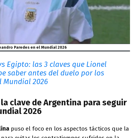
eandro Paredes en el Mundial 2026
s Egipto: las 3 claves que Lionel
be saber antes del duelo por los
l Mundial 2026
la clave de Argentina para seguir
undial 2026
lina
puso el foco en los aspectos tácticos que la
 para evitar los contratiempos sufridos en la