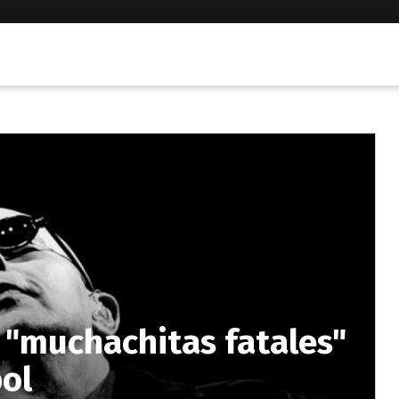
as "muchachitas fatales"
ol