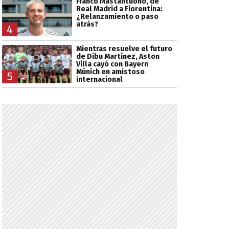
Franco Mastantuono, de
Real Madrid a Fiorentina:
¿Relanzamiento o paso
atrás?
4
Mientras resuelve el futuro
de Dibu Martínez, Aston
Villa cayó con Bayern
Múnich en amistoso
5
internacional