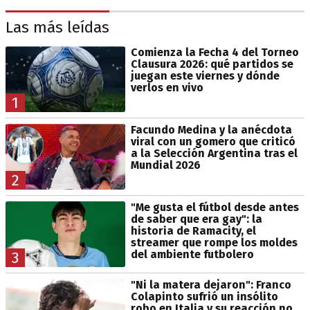
Las más leídas
Comienza la Fecha 4 del Torneo
Clausura 2026: qué partidos se
juegan este viernes y dónde
verlos en vivo
1
Facundo Medina y la anécdota
viral con un gomero que criticó
a la Selección Argentina tras el
Mundial 2026
2
"Me gusta el fútbol desde antes
de saber que era gay": la
historia de Ramacity, el
streamer que rompe los moldes
del ambiente futbolero
3
"Ni la matera dejaron": Franco
Colapinto sufrió un insólito
robo en Italia y su reacción no